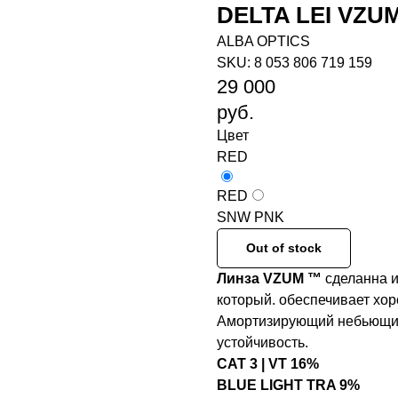
DELTA LEI VZU
ALBA OPTICS
SKU:
8 053 806 719 159
29 000
руб.
Цвет
RED
RED
SNW PNK
Out of stock
Линза VZUM ™
сделанна и
который. обеспечивает хор
Амортизирующий небьющий
устойчивость.
CAT 3 | VT 16%
BLUE LIGHT TRA 9%