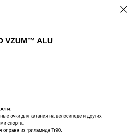
AD VZUM™ ALU
ости:
ые очки для катания на велосипеде и других
ми спорта.
я оправа из гриламида Tr90.