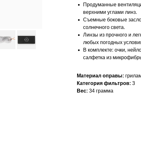
Продуманные вентиляци
верхними углами линз.
Съемные боковые заслон
солнечного света.
Линзы из прочного и лег
любых погодных условия
В комплекте: очки, ней
салфетка из микрофибры
Материал оправы:
грилам
Категория фильтров:
3
Вес:
34 грамма