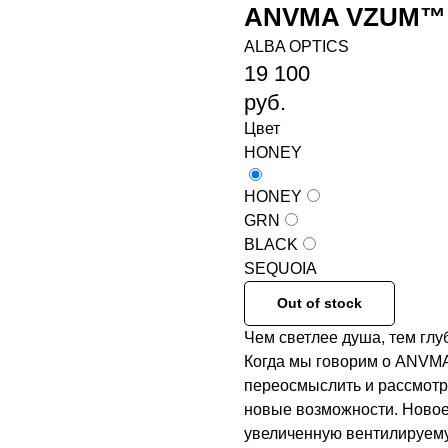
ANVMA VZUM™
ALBA OPTICS
19 100
руб.
Цвет
HONEY
HONEY
GRN
BLACK
SEQUOIA
Out of stock
Чем светлее душа, тем глу
Когда мы говорим о ANVMA
переосмыслить и рассмотр
новые возможности. Ново
увеличенную вентилируему